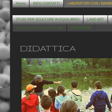
Home
INFO CONTATTI
LABORATORI CON I BAMBI
STUDI PER SCULTURE IN EQUILIBRIO
LAND ART
m a r c e l l o b e r s i n i .com
INSTAGRAM
DIDATTICA