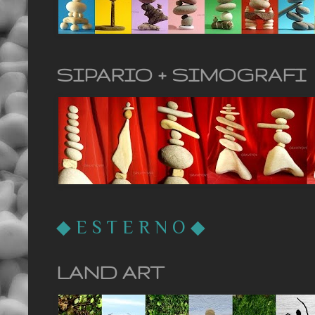
SIPARIO + SIMOGRAFI
◆
E S T E R N O
◆
LAND ART