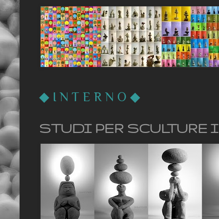
◆
I N T E R N O
◆
STUDI PER SCULTURE 